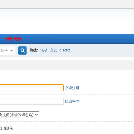
积分充值
热搜:
活动
交友
discuz
帖子
搜
索
立即注册
找回密码
自动登录