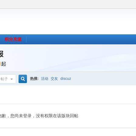
积分充值
热搜:
活动
交友
discuz
帖子
搜
索
抱歉，您尚未登录，没有权限在该版块回帖