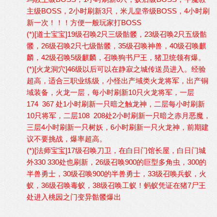
主级BOSS，2小时刷新3只，米儿皇帝级BOSS，4小时刷
新一次！！！方便一般玩家打BOSS
(*)[道士宝宝]19级召唤2只三级骷髅，23级召唤2只五级骷
髅，26级召唤2只七级骷髅，35级召唤神兽，40级召唤麒
麟，42级召唤5级麒麟，召唤狗书尸王，猪卫统领有爆。
(*)[火龙洞穴]46级以后可以在静寂之城传送员进入。经验
超高，适合三职业练级，小怪出产域类火龙将军，出产铜
域装备，火龙一层，每小时刷新10只火龙将军，一层
174 367 处1小时刷新一只暗之触龙神，二层每小时刷新
10只将军，二层108 208处2小时刷新一只暗之赤月恶魔，
三层4小时刷新一只树妖，6小时刷新一只火龙神，前期建
议不要挑战，爆率超高。
(*)[法师宝宝]17级召唤刀卫，在白日门馆长屋，白日门城
外330 330处也刷新，26级召唤900的巨型多角虫，300的
半兽勇士，30级召唤900的半兽勇士，33级召唤兵蚁，火
蚁，36级召唤毒蚁，38级召唤工蚁！蚂蚁凭证在猪7尸王
处进入桃园之门变异骷髅爆出