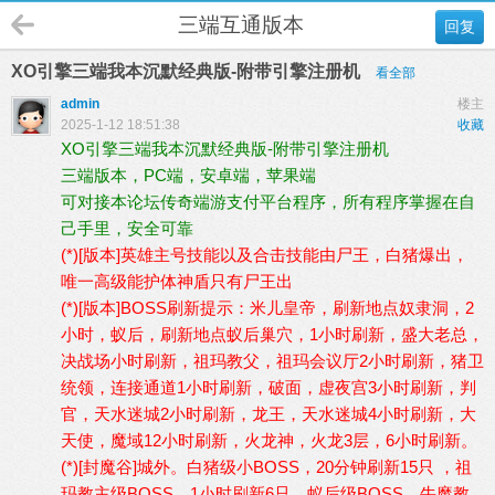
三端互通版本
回复
XO引擎三端我本沉默经典版-附带引擎注册机
看全部
admin
楼主
2025-1-12 18:51:38
收藏
XO引擎三端我本沉默经典版-附带引擎注册机
三端版本，PC端，安卓端，苹果端
可对接本论坛传奇端游支付平台程序，所有程序掌握在自
己手里，安全可靠
(*)[版本]英雄主号技能以及合击技能由尸王，白猪爆出，
唯一高级能护体神盾只有尸王出
(*)[版本]BOSS刷新提示：米儿皇帝，刷新地点奴隶洞，2
小时，蚁后，刷新地点蚁后巢穴，1小时刷新，盛大老总，
决战场小时刷新，祖玛教父，祖玛会议厅2小时刷新，猪卫
统领，连接通道1小时刷新，破面，虚夜宫3小时刷新，判
官，天水迷城2小时刷新，龙王，天水迷城4小时刷新，大
天使，魔域12小时刷新，火龙神，火龙3层，6小时刷新。
(*)[封魔谷]城外。白猪级小BOSS，20分钟刷新15只 ，祖
玛教主级BOSS，1小时刷新6只，蚁后级BOSS，牛魔教