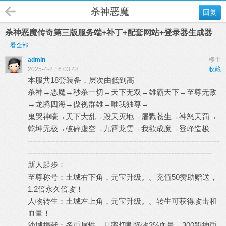
杀神恶魔
回复
杀神恶魔传奇第三版服务端+补丁+配套网站+登录器生成器
看全部
admin
楼主
2025-4-2 16:03:48
收藏
本服共18套装备，层次由低到高
杀神→恶魔→秒杀一切→天下无双→雄霸天下→至尊无敌
→龙腾四海→傲视群雄→唯我独尊→
鬼哭神嚎→天下大乱→毁天灭地→屠戮苍生→神怒天罚→
乾坤无极→破碎虚空→九霄龙雲→我欲成魔→登峰造极
----------------------------------------------------------------------------
-------------------------------------------------------------------------
新人起步：
至尊称号：土城右下角，元宝升级。。充值50赞助赠送，
1.2倍永久倍攻！
人物转生：土城左上角，元宝升级。。转生可获得攻击和
血量！
沙城捐献：多重属性，几率切割怪物3%血量，300殺神币