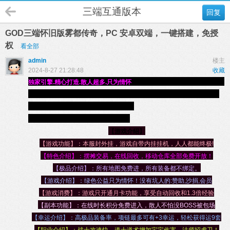
三端互通版本
回复
GOD三端怀旧版雾都传奇，PC 安卓双端，一键搭建，免授
权
看全部
admin
楼主
2024-8-27 21:28:48
收藏
独家引擎.精心打造.散人超多.只为情怀
file:///D:/GS/WEB/WWW/tp/im.gif
file:///D:/GS/WEB/WWW/tp/NewR.gif
雾都三端传奇,带英雄无合击版，
全新公益新区
8月27日21点火爆开放中
file:///D:/GS/WEB/WWW/tp/NewR.gif
【游戏介绍】
【游戏功能】：本服封外挂，游戏自带内挂挂机，人人都能终极!
【特色介绍】：摆摊交易，在线回收，移动仓库全部免费开放！
【极品介绍】：所有地图免费进，所有装备都不绑定。
【游戏介绍】：绿色公益只为情怀！没有坑人的:赞助,沙捐,会员
【游戏消费】：游戏只开通月卡功能，享受自动回收和1.3倍经验
【副本功能】：在线时长积分免费进入，散人不怕没BOSS被包场
【幸运介绍】：高极品装备率，项链最多可有+3幸运，轻松获得运9套