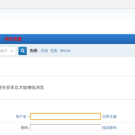
积分充值
热搜:
活动
交友
discuz
帖子
搜
索
请先登录后才能继续浏览
用户名
立即注册
密码:
找回密码