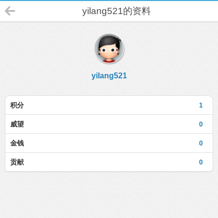
yilang521的资料
yilang521
积分
1
威望
0
金钱
0
贡献
0