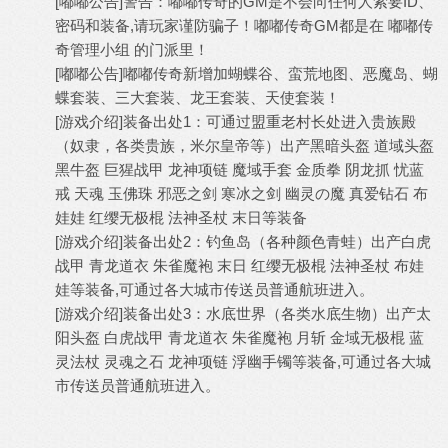
[嘟嘟公告]警告：嘟嘟传奇的GM是不会向任何人索要ID、
密码和装备,请玩家谨防骗子！嘟嘟传奇GM都是在 嘟嘟传
奇管理小组 的门派里！
[嘟嘟公告]嘟嘟传奇新增加蝴蝶谷、蛮荒地图、恶魔岛、蝴
蝶套装、三大套装、龙王套装、天使套装！
[游戏介绍]装备出处1：可通过盟重老村长处进入贵族殿
（奴隶，各类贵族，米尔皇帝等）出产黑暗头盔 道域头盔
黑牛盔 巨猩战甲 龙神项链 魔域手套 金质拳 阴龙抓 忧蓝
戒 天魂 玉佛珠 邪恶之剑 寒冰之剑 幽灵の魔 真爱钻石 布
娃娃 红缨无极棍 法神圣杖 末日等装备
[游戏介绍]装备出处2：钓鱼岛（各种颜色青蛙）出产白虎
战甲 青龙道衣 朱雀魔袍 末日 红缨无极棍 法神圣杖 布娃
娃等装备,可通过各大城市传送员普通航班进入。
[游戏介绍]装备出处3：水底世界（各类水底生物）出产太
阳头盔 白虎战甲 青龙道衣 朱雀魔袍 月斩 金域无极棍 蓝
灵法杖 灵魂之石 龙神项链 浮幽手镯等装备,可通过各大城
市传送员普通航班进入。