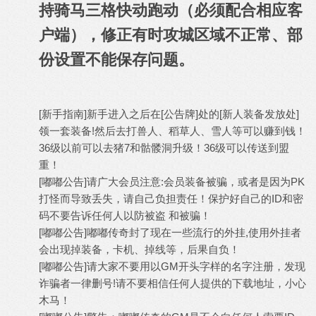
持骑马三格快动跑动（必须配合相应客
户端），修正有时攻城区域不正常、部
份设置不能保存问题。
[新手指南]新手进入之后在[公告牌]处的[新人装备发放处]
领一套装备!然后去打兽人、稻草人、雪人等可以赚到钱！
36级以前可以去猪7和骷髅洞升级！36级可以传送到盟
重！
[嘟嘟公告]请广大会员注意:会员装备被骗，或者是因为PK
打怪而导致丢失，请自己负担责任！保护好自己的ID和密
码不要告诉任何人以防被盗 和被骗！
[嘟嘟公告]嘟嘟传奇封了现在一些流行的外挂,使用外挂者
会出现掉装备，卡机、掉线等，后果自负！
[嘟嘟公告]请大家不要用以GM开头字样的名字注册，发现
诈骗者一律删号!请不要相信任何人提供的下载地址，小心
木马！