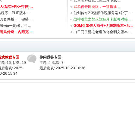
具
安卓客户端反汇编工具下载 ...
站街+PK+打怪) ...
武易传奇网页版，一键搭建 ...
程序，PHP版本 ...
仙剑传奇2.3魅影传说服务端+补丁 ...
套件版，一键搭 ...
战神引擎之焚火战姬月卡版可对接 ...
in一键端，可 ...
GOM引擎假人插件+无限制版本+无 ...
风传奇，内附充 ...
白日门手游之老道传奇全明文版本 ...
游戏教程专区
你问我答专区
题: 16
,
帖数: 19
主题: 5
,
帖数: 7
最后发表: 2025-
最后发表: 2025-10-23 16:36
0-26 15:34