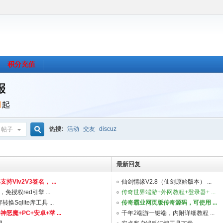
积分充值
热搜:
活动
交友
discuz
帖子
搜
最新回复
持VIv2V3签名， ...
仙剑情缘V2.8（仙剑原始版本） ...
索
授权red引擎 ...
传奇世界端游+外网教程+登录器+ ...
转换Sqlite库工具 ...
传奇霸业网页版传奇源码，可使用 ...
恶魔+PC+安卓+苹 ...
千年2端游一键端，内附详细教程 ...