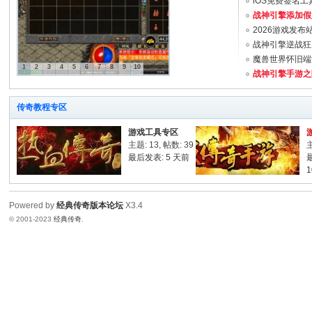
iOS免费签名工
战神引擎添加假人(
2026游戏发布站
战神引擎逆战狂刀
魔兽世界怀旧端游w
1
2
3
4
5
6
7
8
9
10
战神引擎手游之随
柳
传奇教程专区
游戏工具专区
主题: 13
,
帖数: 39
主
最后发表:
5 天前
1
Powered by
经典传奇版本论坛
X3.4
© 2001-2023
经典传奇
.
经