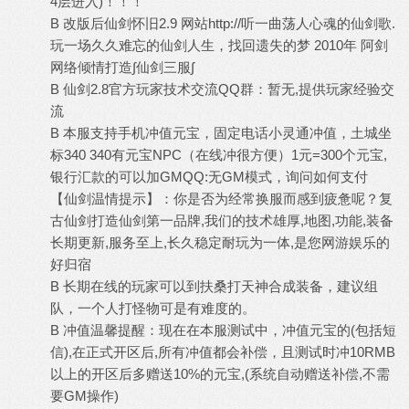
4层进入)！！！
B 改版后仙剑怀旧2.9 网站http://听一曲荡人心魂的仙剑歌.
玩一场久久难忘的仙剑人生，找回遗失的梦 2010年 阿剑
网络倾情打造∫仙剑三服∫
B 仙剑2.8官方玩家技术交流QQ群：暂无,提供玩家经验交
流
B 本服支持手机冲值元宝，固定电话小灵通冲值，土城坐
标340 340有元宝NPC（在线冲很方便）1元=300个元宝,
银行汇款的可以加GMQQ:无GM模式，询问如何支付
【仙剑温情提示】：你是否为经常换服而感到疲惫呢？复
古仙剑打造仙剑第一品牌,我们的技术雄厚,地图,功能,装备
长期更新,服务至上,长久稳定耐玩为一体,是您网游娱乐的
好归宿
B 长期在线的玩家可以到扶桑打天神合成装备，建议组
队，一个人打怪物可是有难度的。
B 冲值温馨提醒：现在在本服测试中，冲值元宝的(包括短
信),在正式开区后,所有冲值都会补偿，且测试时冲10RMB
以上的开区后多赠送10%的元宝,(系统自动赠送补偿,不需
要GM操作)