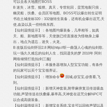
可以去各大地图打BOSS
B 迷失，冰雪。狐狸。真天，专世轮回，蛮荒地裂只痕，
幽灵船，扶桑。会员区等地图。BOSS可以爆出转生证明
书在土城坐标320：332做转生装备，还有机会爆出诅咒,天
使,血染以及一些特殊东西。
【仙剑温情提示】：各地图均爆装备，几率相等，如真
天、船、新地图等等，天使旗已经直接改为怪物身上爆
出，地点为遗忘，迷失，火龙。
B 改版后仙剑怀旧2.8 网站http://听一曲荡人心魂的仙剑歌.
玩一场久久难忘的仙剑人生，找回遗失的梦 2010年 阿剑
网络倾情打造∫仙剑三服∫
【仙剑温情提示】：本服务器增加人型宝宝功能，有条件
的玩家可以买个宝宝领养证。
【仙剑温情提示】：增加命令
回城,@宝宝,@查看,飞
到。
【仙剑温情提示】：新增天神套装,附带麻痹复活传送吸血
功能,声望传送在扶桑爆,暴率高,天神套在诅咒分解NPC可
以合成高级装备。
【仙剑温情提示】：新增宝盒系统,宝盒可以回收声望以及