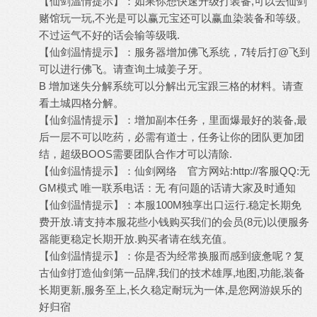
【仙剑温情提示】：如果你想快速升级打装备,可以去仙剑
赌馆玩一玩,不光是可以赢元宝还可以赢血染装备和等级。
不过运气不好的话会输等级哦.
【仙剑温情提示】：服务器增加佛飞系统，7转后打@飞到
可以进行佛飞。请查询土城姜子牙。
B 增加迷失分解系统可以分解出元宝跟三格的材料。请查
看土城四格分解。
【仙剑温情提示】：增加副本任务，里面爆最好的装备,最
后一层不可以吃药，必需有道士，任务让你的团队更加团
结，超级BOOS需要团队合作才可以清除.
【仙剑温情提示】：仙剑网络 官方网站:http://客服QQ:无
GM模式 唯一联系电话：无 有问题的话请大家及时通知
【仙剑温情提示】：本服100M独享出口运行.稳定长期免
费开放.请支持本服花些小钱购买我们的会员(8元)以便服务
器能更稳定长期开放.购买者请在线充值。
【仙剑温情提示】：你是否为经常换服而感到疲惫呢？复
古仙剑打造仙剑第一品牌,我们的技术雄厚,地图,功能,装备
长期更新,服务至上,长久稳定耐玩为一体,是您网游娱乐的
好归宿