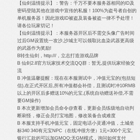
【仙剑温情提示】：警告：千万不要本服务器相同的ID及
密码登陆其他在游戏中宣传的私服！100%为盗号者自创的
单机服务器！因此游戏ID被盗及装备被盗一律不予处理！
请各位玩家切记！
【仙剑温情提示】：本服务器开区后不需交头像广告时间
过后GM设置统一攻沙,沙城主可以领取比血染武器更高级
的武器作为奖励!
B转生仙剑，http:///，立志打造游戏品牌
B 仙剑2.8官方玩家技术交流QQ群：暂无,提供玩家经验交
流
B 冲值温馨提醒：现在在本服测试中，冲值元宝的(包括短
信),在正式开区后,所有冲值都会补偿，且测试时冲10RMB
以上的开区后多赠送10%的元宝,(系统自动赠送补偿,不需
要GM操作)
B 本次更新增加会员命令@查看，更新会员练级地自动判
断刷怪，修正会员打宝地图，修改装备合成难度
B 本服支持手机冲值元宝，固定电话小灵通冲值，土城坐
标340 340有元宝NPC（在线冲很方便）1元=300个元宝,
银行汇款的可以加GMQQ:无GM模式，询问如何支付