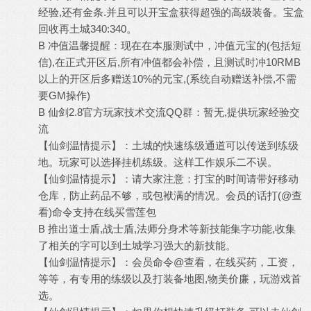
经验,还有金条.并且可以开宝盒获得超强的高级装备。宝盒
回收再土城340:340。
B 冲值温馨提醒：现在在本服测试中，冲值元宝的(包括短
信),在正式开区后,所有冲值都会补偿，且测试时冲10RMB
以上的开区后多赠送10%的元宝,(系统自动赠送补偿,不需
要GM操作)
B 仙剑2.8官方玩家技术交流QQ群：暂无,提供玩家经验交
流
【仙剑温情提示】：土城的快速练级通道可以传送到练级
地。玩家可以选择挂机练级。这样工作娱乐二不误。
【仙剑温情提示】：请大家注意：打宝的时间请带好移动
仓库，防止药品不够，或包袱满的情况。会员的话打(@查
看)命令支持在线买雪莲包
B 推出道士盾,战士盾,法师分身术等新技能集字功能,收集
了相关的字可以到土城学习强大的新技能。
【仙剑温情提示】：会员命令@查看，在线买药，工资，
等等，有专用的练级以及打装备地图,物美价廉，玩游戏首
选。