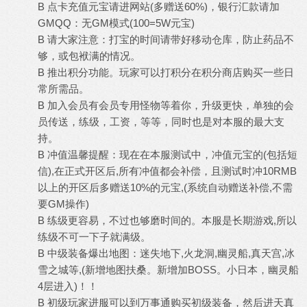
B 点卡充值元宝请进网站(多赠送60%)，银行汇款请加
GMQQ：无GM模式(100=5W元宝)
B 请大家注意：打宝的时间请带好移动仓库，防止药品不
够，或包袱满的情况。
B 推出积分功能。玩家可以打积分在积分商店购买一些日
常所需品。
B 加入会员有会员专用怪物等着你，升级更快，单独的会
员传送，练级，工资，等等，同时也是对本服的最大支
持。
B 冲值温馨提醒：现在在本服测试中，冲值元宝的(包括短
信),在正式开区后,所有冲值都会补偿，且测试时冲10RMB
以上的开区后多赠送10%的元宝,(系统自动赠送补偿,不需
要GM操作)
B 练级更容易，不过也够磨时间的。本服是长期游戏,所以
练级不可一下子就满级。
B 中级装备爆出地图：迷失地下,火龙洞,幽灵船,真天宫,冰
雪之城等,(新增地图扶桑。新增加BOSS。小日本，幽灵船
4层进入)！！
B 初级玩家进服可以到万事通购买初级装备，然后进天真