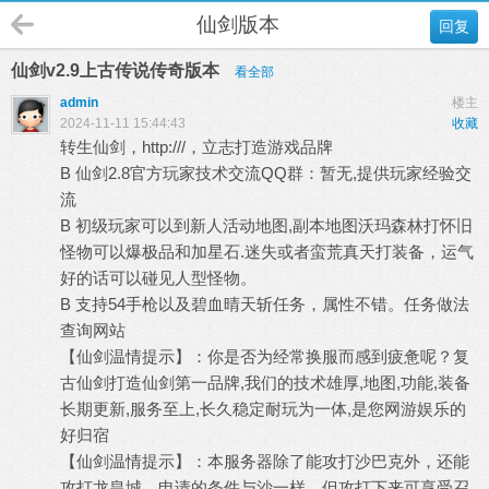
仙剑版本
回复
仙剑v2.9上古传说传奇版本
看全部
admin
楼主
2024-11-11 15:44:43
收藏
转生仙剑，http:///，立志打造游戏品牌
B 仙剑2.8官方玩家技术交流QQ群：暂无,提供玩家经验交
流
B 初级玩家可以到新人活动地图,副本地图沃玛森林打怀旧
怪物可以爆极品和加星石.迷失或者蛮荒真天打装备，运气
好的话可以碰见人型怪物。
B 支持54手枪以及碧血晴天斩任务，属性不错。任务做法
查询网站
【仙剑温情提示】：你是否为经常换服而感到疲惫呢？复
古仙剑打造仙剑第一品牌,我们的技术雄厚,地图,功能,装备
长期更新,服务至上,长久稳定耐玩为一体,是您网游娱乐的
好归宿
【仙剑温情提示】：本服务器除了能攻打沙巴克外，还能
攻打龙皇城，申请的条件与沙一样，但攻打下来可享受召