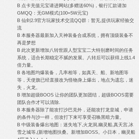
B 点卡充值元宝请进网站(多赠送60%)，银行汇款请加
GMQQ：无GM模式(100=5W元宝)
B 仙剑2.9官方玩家技术交流QQ群：暂无,提供玩家经验交
流
B 本服务器最新加入天神装备合成系统，拥有顶级装备不
再是梦想
B 此次更新增加八转世跟人型宝宝二大特别磨时间的任务
系统，适合长期稳定不腻的发展。八转后可以获得上线1.4
倍力量。
B 各地图均爆装备，几率相等，如真天、船、新地图等
等，天使旗已经直接改为怪物身上爆出，地点为遗忘，迷
失，火龙。
B 增加超级BOOS 让你的团队更加团结，超级BOOS需要
团队合作才可以清除.
B 本服务器除了能攻打沙巴克外，还能攻打龙皇城，申请
的条件与沙一样，但攻打下来可享受召唤黑暗力量。
B 中级装备爆出地图：迷失地下,火龙洞,幽灵船,真天宫,冰
雪之城等,(新增地图扶桑。新增加BOSS。小日本，幽灵船