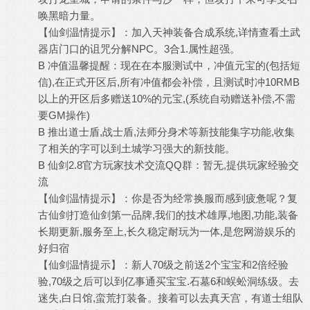
唤黑暗力量。
【仙剑温情提示】：加入天神装备合成系统,详情查看土武
器店门口的诅咒分解NPC。3合1.属性超强。
B 冲值温馨提醒：现在在本服测试中，冲值元宝的(包括短
信),在正式开区后,所有冲值都会补偿，且测试时冲10RMB
以上的开区后多赠送10%的元宝,(系统自动赠送补偿,不需
要GM操作)
B 推出道士盾,战士盾,法师分身术等新技能集字功能,收集
了相关的字可以到土城学习强大的新技能。
B 仙剑2.8官方玩家技术交流QQ群：暂无,提供玩家经验交
流
【仙剑温情提示】：你是否为经常换服而感到疲惫呢？复
古仙剑打造仙剑第一品牌,我们的技术雄厚,地图,功能,装备
长期更新,服务至上,长久稳定耐玩为一体,是您网游娱乐的
好归宿
【仙剑温情提示】：新人70级之前送2个宝宝和2倍经验
验,70级之后可以到亿事通买宝宝.石墓6和蜈蚣洞练级。去
迷失,白日馆,蛮荒打装备。接着可以去真天宫，有道士组队